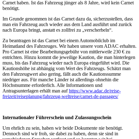
Carnet haben. Ist das Fahrzeug jünger als 8 Jahre, wird kein Carnet
benötigt.
Im Grunde genommen ist das Carnet dazu da, sicherzustellen, dass
man ein Fahrzeug auch wieder aus dem Land ausführt und zurück
nach Europa bringt, anstatt es zollfrei zu „verscherbeln“.
Zu beantragen ist das Carnet bei einem Automobilclub im
Heimatland des Fahrzeuges. Wir haben unsere vom ADAC erhalten.
Pro Carnet ist eine Bearbeitungsgebühr von mittlerweile 230 € zu
entrichten. Hinzu kommt die jeweilige Kaution, die man hinterlegen
muss, bis das Fahrzeug wieder nach Europa eingeführt wird. Die
Kautionshöhe ist abhängig vom Wert des Fahrzeugs. Schätzt man
den Fahrzeugwert also gering, fällt auch die Kautionssumme
niedriger aus. Für manche Länder ist allerdings ohnehin die
Höchstsumme erforderlich. Alle Informationen und
Antragsunterlagen erhält man auf
https://www.adac.de/reise-
freizeit/reiseplanung/fahrzeug-weltreise/carnet-de-passages/
Internationaler Führerschein und Zulassungsschein
Um ehrlich zu sein, haben wir beide Dokumente nie benötigt.
Dennoch sind wir froh, sie dabei zu haben, denn sie sind in