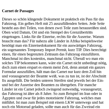
Carnet de Passages
Dieses so schön klingende Dokument ist praktisch ein Pass für das
Fahrzeug. Ein gelbes Heft mit 25 auszufüllenden Seiten. Jede Seite
besteht aus drei Teilen, von denen zwei Teile zum herausreißen sind.
Oben wird Datum, Ort und ein Stempel des Grenzübertritts
eingetragen. Links für die Einreise, rechts für die Ausreise. Warum
braucht man das? Für nahezu alle Länder in Afrika beispielsweise
benötigt man ein Einreisedokument für ein auswärtiges Fahrzeug,
ein sogenanntes Temporary Import Permit, kurz TIP. Dies berechtigt
einen, für einen begrenzten Zeitraum das Fahrzeug einzuführen.
Manchmal ist dies kostenlos, manchmal nicht. Überall wo man ein
solches TIP bekommen kann, wäre ein Carnet nicht unbedingt nötig,
doch zum einen erspart es einem meist Zeit, denn anstatt ein ganzes
Formular auszufüllen, hält man das Carnet nur kurz dem Zoll hin
und vorausgesetzt der Beamte weiß, was zu tun ist, ist der Abschnitt
fix ausgefüllt. Die beiden unteren Streifen sind jeweils bei der Ein-
und bei der Ausreise den Beamten zu übergeben. Für manche
Länder ist ein Carnet jedoch zwingend notwendig, vorausgesetzt,
das Fahrzeug ist älter als 8 Jahre. So zum Beispiel im Iran oder in
Ägypten und zwar für jedes motorisierte Fahrzeug, welches man
mitführt. Ist man zum Beispiel mit einem LKW unterwegs und hat
noch ein Motorrad geladen, sollte man auch für das Zweirad ein