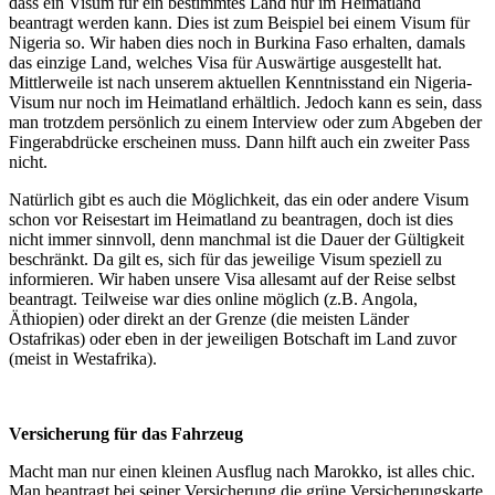
dass ein Visum für ein bestimmtes Land nur im Heimatland
beantragt werden kann. Dies ist zum Beispiel bei einem Visum für
Nigeria so. Wir haben dies noch in Burkina Faso erhalten, damals
das einzige Land, welches Visa für Auswärtige ausgestellt hat.
Mittlerweile ist nach unserem aktuellen Kenntnisstand ein Nigeria-
Visum nur noch im Heimatland erhältlich. Jedoch kann es sein, dass
man trotzdem persönlich zu einem Interview oder zum Abgeben der
Fingerabdrücke erscheinen muss. Dann hilft auch ein zweiter Pass
nicht.
Natürlich gibt es auch die Möglichkeit, das ein oder andere Visum
schon vor Reisestart im Heimatland zu beantragen, doch ist dies
nicht immer sinnvoll, denn manchmal ist die Dauer der Gültigkeit
beschränkt. Da gilt es, sich für das jeweilige Visum speziell zu
informieren. Wir haben unsere Visa allesamt auf der Reise selbst
beantragt. Teilweise war dies online möglich (z.B. Angola,
Äthiopien) oder direkt an der Grenze (die meisten Länder
Ostafrikas) oder eben in der jeweiligen Botschaft im Land zuvor
(meist in Westafrika).
Versicherung für das Fahrzeug
Macht man nur einen kleinen Ausflug nach Marokko, ist alles chic.
Man beantragt bei seiner Versicherung die grüne Versicherungskarte