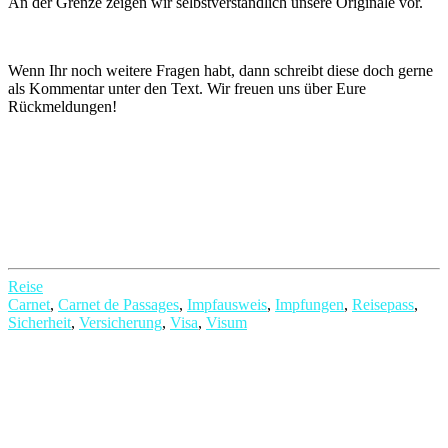
An der Grenze zeigen wir selbstverständlich unsere Originale vor.
Wenn Ihr noch weitere Fragen habt, dann schreibt diese doch gerne
als Kommentar unter den Text. Wir freuen uns über Eure
Rückmeldungen!
Reise
Carnet
,
Carnet de Passages
,
Impfausweis
,
Impfungen
,
Reisepass
,
Sicherheit
,
Versicherung
,
Visa
,
Visum