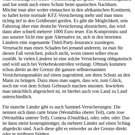
und hat somit auch einen Schutz beim spanischen Nachbarn.
Möchte man aber weiter eintauchen in den afrikanischen Kontinent,
so haftet keine normale KFZ-Versicherung mehr und man muss
richtig tief in den Geldbeutel greifen. Es gibt die Möglichkeit, sein
Fahrzeug über eine deutsche Versicherung abzusichern, das wird
dann aber schnell mehrere 1000 Euro teuer. Ein Kompromiss und
aus unserer Sicht eine gute Alternative ist, sich in den bereisten
Ländern eine sogenannte Third-Party-Insurance zuzulegen.
Verursacht man einen Schaden bei jemand anderem, ist man für
diesen Fall versichert, jedoch nicht, wenn einem selber etwas
zustößt. In vielen Ländern ist eine solche Versicherung obligatorisch
und wird auch bei Verkehrskontrollen verlangt. Oftmals kommen
schon direkt an der Grenze die ganzen selbsternannten
Versicherungsmakler auf einen zugestürmt, um ihren Schutz an den
Mann zu bringen. Dazu muss man sagen, dass wir, zum Glück,
noch nie von dem Schutz Gebrauch machen mussten. Inwiefern
man tatsächlich abgesichert ist, ist hierbei auch von Land zu Land
unterschiedlich.
Für manche Länder gibt es auch Sammel-Versicherungen. Die
nennen sich dann carte brune (Westafrika oberer Teil), carte rose
(Westafrika unterer Teil), Comesa (Ostafrika), oder, oder, oder. Das
ist dann meist kostengünstiger, da mehrere Länder auf einen Schlag
abgedeckt sind. Auch diese gibt es entweder an der Grenze direkt
oder in größeren Städten.