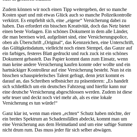
Zudem können wir noch einen Tipp weitergeben, der so manche
Kosten spart und mit etwas Glück auch so manche Polizeikontrolle
verkürzt. Es empfiehlt sich, eine „eigene“ Versicherung dabei zu
haben. Das erfordert ein bisschen Kreativität, doch das Netz bietet
einen beste Vorlagen. Ein schönes Dokument in dem alle Länder,
die man bereisen wird, aufgelistet sind, eine Versicherungspolice,
oben als Überschrift „Original“, das Kennzeichen, eine Unterschrift,
das Gültigkeitsdatum, vielleicht noch einen Stempel, das Ganze auf
ein farbiges, festeres Blatt gedruckt und ruck zuck ist ein schönes
Dokument gebastelt. Das Papier kommt dann zum Einsatz, wenn
man keine andere Versicherung kaufen konnte oder wollte und ein
hartnäckiger Kontrolleur auf eine Versicherung besteht. Nun ist ein
bisschen schauspielerisches Talent gefragt, denn jetzt kommt es
darauf an, das Schreiben selbstsicher zu präsentieren: „Es handelt
sich schließlich um ein deutsches Fahrzeug und hierfür kann nur
eine deutsche Versicherung abgeschlossen werden. Zudem ist diese
sehr teuer und deckt noch viel mehr ab, als es eine lokale
Versicherung es tun würde!“
Ganz klar ist, wenn man einen „echten“ Schutz haben möchte, der
ein breites Spektrum an Schadensfällen abdeckt, kommt man um
eine Versicherung aus dem Heimatland und um eine saftige Summe
nicht drum rum. Das muss jeder für sich selber abwägen.