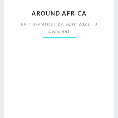
A
AROUND AFRICA
R
O
C
By
Traveletics
|
27. April 2021
|
0
U
O
Comment
N
M
M
D
E
A
N
F
T
S
R
I
C
A