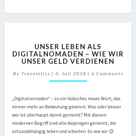
U
UNSER LEBEN ALS
N
DIGITALNOMADEN – WIE WIR
S
UNSER GELD VERDIENEN
E
R
C
By
Traveletics
|
4. Juli 2018
|
6 Comments
L
O
E
M
B
M
E
E
N
„Digitalnomaden“ – so ein hübsches neues Wort, das
N
T
immer mehr an Bedeutung gewinnt. Was oder besser
A
S
L
wer ist überhaupt damit gemeint? Mit diesem
S
modernen Begriff sind alle diejenigen gemeint, die
D
ortsunabhängig leben und arbeiten. So wie wir 😉
I