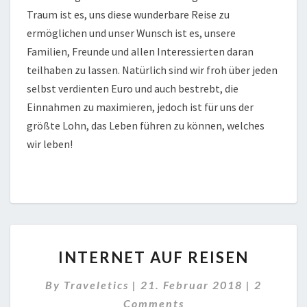
Traum ist es, uns diese wunderbare Reise zu
ermöglichen und unser Wunsch ist es, unsere
Familien, Freunde und allen Interessierten daran
teilhaben zu lassen. Natürlich sind wir froh über jeden
selbst verdienten Euro und auch bestrebt, die
Einnahmen zu maximieren, jedoch ist für uns der
größte Lohn, das Leben führen zu können, welches
wir leben!
I
INTERNET AUF REISEN
N
T
C
By
Traveletics
|
21. Februar 2018
|
2
E
O
Comments
R
M