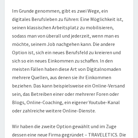
G
Im Grunde genommen, gibt es zwei Wege, ein
I
T
digitales Berufsleben zu führen: Eine Möglichkeit ist,
A
seinen klassischen Arbeitsplatz zu mobilisieren,
L
sodass man von überall und jederzeit, wenn man es
N
möchte, seinem Job nachgehen kann. Die andere
O
M
Option ist, sich ein neues Berufsfeld zu kreieren und
A
sich so ein neues Einkommen zu schaffen. In den
D
meisten Fällen haben diese Art von Digitalnomaden
E
mehrere Quellen, aus denen sie ihr Einkommen
N
beziehen. Das kann beispielsweise ein Online-Versand
–
W
sein, das Betreiben einer oder mehrerer Foren oder
I
Blogs, Online-Coaching, ein eigener Youtube-Kanal
E
oder zahlreiche weitere Online-Dienste.
W
I
Wir haben die zweite Option gewählt und im Zuge
R
U
dessen eine neue Firma gegründet – TRAVELETICS. Die