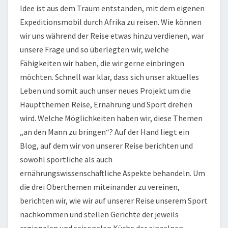
N
Idee ist aus dem Traum entstanden, mit dem eigenen
S
Expeditionsmobil durch Afrika zu reisen. Wie können
E
wir uns während der Reise etwas hinzu verdienen, war
R
G
unsere Frage und so überlegten wir, welche
E
Fähigkeiten wir haben, die wir gerne einbringen
L
möchten. Schnell war klar, dass sich unser aktuelles
D
Leben und somit auch unser neues Projekt um die
V
Hauptthemen Reise, Ernährung und Sport drehen
E
R
wird. Welche Möglichkeiten haben wir, diese Themen
D
„an den Mann zu bringen“? Auf der Hand liegt ein
I
Blog, auf dem wir von unserer Reise berichten und
E
sowohl sportliche als auch
N
E
ernährungswissenschaftliche Aspekte behandeln. Um
N
die drei Oberthemen miteinander zu vereinen,
berichten wir, wie wir auf unserer Reise unserem Sport
nachkommen und stellen Gerichte der jeweils