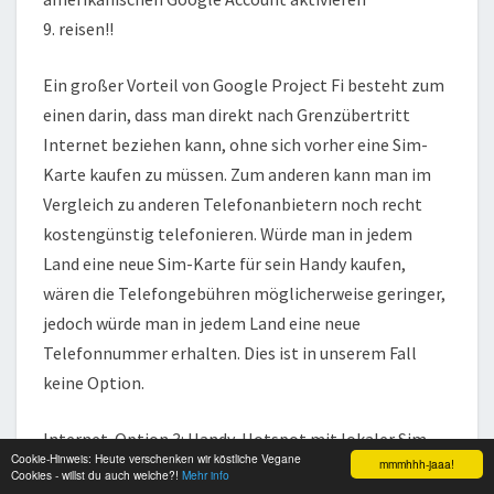
9. reisen!!
Ein großer Vorteil von Google Project Fi besteht zum
einen darin, dass man direkt nach Grenzübertritt
Internet beziehen kann, ohne sich vorher eine Sim-
Karte kaufen zu müssen. Zum anderen kann man im
Vergleich zu anderen Telefonanbietern noch recht
kostengünstig telefonieren. Würde man in jedem
Land eine neue Sim-Karte für sein Handy kaufen,
wären die Telefongebühren möglicherweise geringer,
jedoch würde man in jedem Land eine neue
Telefonnummer erhalten. Dies ist in unserem Fall
keine Option.
Internet-Option 3: Handy-Hotspot mit lokaler Sim-
Cookie-Hinweis: Heute verschenken wir köstliche Vegane
mmmhhh-jaaa!
Karte
Cookies - willst du auch welche?!
Mehr info