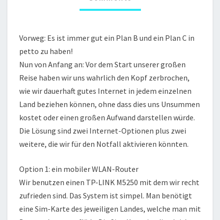
M
N
E
E
N
T
T
Vorweg: Es ist immer gut ein Plan B und ein Plan C in
S
A
petto zu haben!
U
F
Nun von Anfang an: Vor dem Start unserer großen
R
Reise haben wir uns wahrlich den Kopf zerbrochen,
E
wie wir dauerhaft gutes Internet in jedem einzelnen
I
Land beziehen können, ohne dass dies uns Unsummen
S
E
kostet oder einen großen Aufwand darstellen würde.
N
Die Lösung sind zwei Internet-Optionen plus zwei
weitere, die wir für den Notfall aktivieren könnten.
Option 1: ein mobiler WLAN-Router
Wir benutzen einen TP-LINK M5250 mit dem wir recht
zufrieden sind. Das System ist simpel. Man benötigt
eine Sim-Karte des jeweiligen Landes, welche man mit