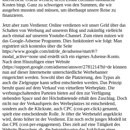
Kosten birgt. Ganz zu schweigen von den Summen, die wir
ausgeben mussten und müssen, um überhaupt unsere Reise zu
finanzieren.
Jetzt aber zum Verdienst: Online verdienen wir unser Geld über das
Schalten von Werbung auf unserem Blog und zukünftig vielleicht
auch einmal auf unserem Youtube-Channel. Zum einen nutzen wir
das Google-Adsense Programm. Dies funktioniert wie folgt: Man
registriert sich kostenlos über die Seite
https://www.google.com/intl/de_de/adsense/start/#/?
modal_active=none und erstellt sich ein eigenes Adsense-Konto.
Nach dem Hinzufügen einer Website
(https://support.google.com/adsense/answer/2781214?hl=de können
nun auf dieser Internetseite unterschiedliche Werbebanner
eingerichtet werden. Sowohl über die Platzierung, den Typus als
auch die Zielgruppe kann selbst entschieden werden. Das Prinzip
beruht quasi auf dem Verkauf von virtuellem Werbeplatz. Die
werbungschaltenden Parteien bieten auf den zur Verfügung
stehenden Space und der Höchstbietende erhält den Zuschlag. Doch
nicht nur der Verkaufspreis des Werbeplatzes ist entscheidend,
sondern auch die Klickrate, auch CPC (cost-per-click) genannt,
spielt eine entscheidende Rolle. Je öfter die Werbetafel angeklickt
wird, desto höher ist der Verdienst. Ein noch recht junges Modell ist
das CPE (cost-per-engagement). Dies zielt auf eine Tätigkeit des
Website-Besuchers ab, die beispielsweise das Anklicken eines