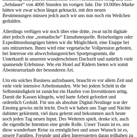
„Sehdauer“ von 4000 Stunden im vorigen Jahr. Die 10.000er-Marke
hätten wir zwar schon längst geknackt, mit den neuen
Bestimmungen müssen jedch auch wir uns nun noch ein Weilchen
gedulden.
Allerdings verfügen wir noch über eine dritte, zwar nicht digitale
aber jedoch eine „nomadische“ Einnahmequelle. Reiselustigen oder
Expeditionshungrigen bieten wir die Möglichkeit, eine Etappe bei
uns mitzureisen. Ihnen wird eine vegetarische Vollpension geboten,
bei Interesse ein abwechslungsreiches Sportprogramm, die
Unterkunft in unserem wunderschönen Dachzelt und natürlich viele
spannende Erlebnisse. Wie ein Hotel auf Rädern bieten wir somit
Abenteuerurlaub der besonderen Art.
Um ein solches Business aufzubauen, braucht es vor allem Zeit und
viele viele intensive Arbeitsstunden. Wie bei jedem Schritt in die
Selbstständigkeit ist zunächst ein Haufen von Investitionen nötig.
Damit die Kassen klingeln, wird harte Arbeit gefordert und
ordentlich Geduld. Für uns als absolute Digital-Neulinge war der
Einstieg gewiss nicht leicht. Doch wir haben uns Tage und Nächte
dahinter geklemmt, viel dazu gelernt und bekommen auch heute
noch jeden Tag neuen Input. Des Weiteren spielt, denke ich, auch
die eigentliche Intention eine große Rolle. Unser Traum ist es, uns
diese wunderbare Reise zu ermöglichen und unser Wunsch ist es,
unsere Familien, Freunde und allen Interessierten daran teilhaben zu