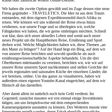
Kanal oder zahlreiche weitere Online-Dienste.
Wir haben die zweite Option gewählt und im Zuge dessen eine neue
Firma gegründet – TRAVELETICS. Die Idee ist aus dem Traum
entstanden, mit dem eigenen Expeditionsmobil durch Afrika zu
reisen. Wie können wir uns während der Reise etwas hinzu
verdienen, war unsere Frage und so überlegten wir, welche
Fähigkeiten wir haben, die wir gerne einbringen möchten. Schnell
war klar, dass sich unser aktuelles Leben und somit auch unser
neues Projekt um die Hauptthemen Reise, Ernährung und Sport
drehen wird. Welche Möglichkeiten haben wir, diese Themen „an
den Mann zu bringen“? Auf der Hand liegt ein Blog, auf dem wir
von unserer Reise berichten und sowohl sportliche als auch
ernährungswissenschaftliche Aspekte behandeln. Um die drei
Oberthemen miteinander zu vereinen, berichten wir, wie wir auf
unserer Reise unserem Sport nachkommen und stellen Gerichte der
jeweils regionalen und saisonalen Küche der einzelnen Länder, die
wir bereisen, online. Um das ganze zu visualisieren, haben wir
außerdem einen eigenen Youtube-Kanal eingerichtet, auf dem wir
filmisch all das darstellen.
Aber damit allein ist natürlich noch kein Geld verdient. Im
Gegenteil; zunächst mussten wir erst einmal einige Investitionen
tätigen, um uns beispielsweise mit dem entsprechenden
Kameraequipment ausstatten zu können. Des Weiteren musste eine
Internetseite erstellt werden, deren Erhalt ebenfalls monatliche