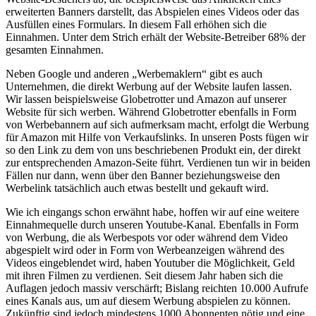
erweiterten Banners darstellt, das Abspielen eines Videos oder das
Ausfüllen eines Formulars. In diesem Fall erhöhen sich die
Einnahmen. Unter dem Strich erhält der Website-Betreiber 68% der
gesamten Einnahmen.
Neben Google und anderen „Werbemaklern“ gibt es auch
Unternehmen, die direkt Werbung auf der Website laufen lassen.
Wir lassen beispielsweise Globetrotter und Amazon auf unserer
Website für sich werben. Während Globetrotter ebenfalls in Form
von Werbebannern auf sich aufmerksam macht, erfolgt die Werbung
für Amazon mit Hilfe von Verkaufslinks. In unseren Posts fügen wir
so den Link zu dem von uns beschriebenen Produkt ein, der direkt
zur entsprechenden Amazon-Seite führt. Verdienen tun wir in beiden
Fällen nur dann, wenn über den Banner beziehungsweise den
Werbelink tatsächlich auch etwas bestellt und gekauft wird.
Wie ich eingangs schon erwähnt habe, hoffen wir auf eine weitere
Einnahmequelle durch unseren Youtube-Kanal. Ebenfalls in Form
von Werbung, die als Werbespots vor oder während dem Video
abgespielt wird oder in Form von Werbeanzeigen während des
Videos eingeblendet wird, haben Youtuber die Möglichkeit, Geld
mit ihren Filmen zu verdienen. Seit diesem Jahr haben sich die
Auflagen jedoch massiv verschärft; Bislang reichten 10.000 Aufrufe
eines Kanals aus, um auf diesem Werbung abspielen zu können.
Zukünftig sind jedoch mindestens 1000 Abonnenten nötig und eine