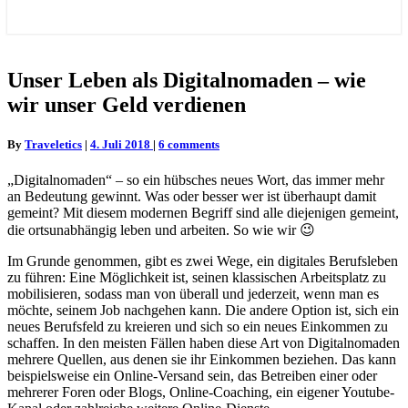
Unser
Unser Leben als Digitalnomaden – wie
Leben
wir unser Geld verdienen
als
Digitalnomaden
–
Comments
By
Traveletics
|
4. Juli 2018
|
6 comments
wie
wir
„Digitalnomaden“ – so ein hübsches neues Wort, das immer mehr
unser
an Bedeutung gewinnt. Was oder besser wer ist überhaupt damit
Geld
gemeint? Mit diesem modernen Begriff sind alle diejenigen gemeint,
verdienen
die ortsunabhängig leben und arbeiten. So wie wir 😉
Im Grunde genommen, gibt es zwei Wege, ein digitales Berufsleben
zu führen: Eine Möglichkeit ist, seinen klassischen Arbeitsplatz zu
mobilisieren, sodass man von überall und jederzeit, wenn man es
möchte, seinem Job nachgehen kann. Die andere Option ist, sich ein
neues Berufsfeld zu kreieren und sich so ein neues Einkommen zu
schaffen. In den meisten Fällen haben diese Art von Digitalnomaden
mehrere Quellen, aus denen sie ihr Einkommen beziehen. Das kann
beispielsweise ein Online-Versand sein, das Betreiben einer oder
mehrerer Foren oder Blogs, Online-Coaching, ein eigener Youtube-