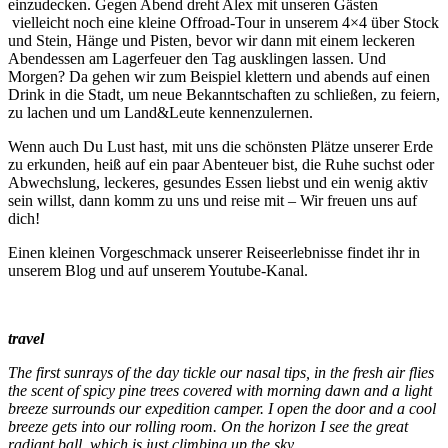
einzudecken. Gegen Abend dreht Alex mit unseren Gästen
vielleicht noch eine kleine Offroad-Tour in unserem 4×4 über Stock
und Stein, Hänge und Pisten, bevor wir dann mit einem leckeren
Abendessen am Lagerfeuer den Tag ausklingen lassen. Und
Morgen? Da gehen wir zum Beispiel klettern und abends auf einen
Drink in die Stadt, um neue Bekanntschaften zu schließen, zu feiern,
zu lachen und um Land&Leute kennenzulernen.
Wenn auch Du Lust hast, mit uns die schönsten Plätze unserer Erde
zu erkunden, heiß auf ein paar Abenteuer bist, die Ruhe suchst oder
Abwechslung, leckeres, gesundes Essen liebst und ein wenig aktiv
sein willst, dann komm zu uns und reise mit – Wir freuen uns auf
dich!
Einen kleinen Vorgeschmack unserer Reiseerlebnisse findet ihr in
unserem Blog und auf unserem Youtube-Kanal.
travel
The first sunrays of the day tickle our nasal tips, in the fresh air flies
the scent of spicy pine trees covered with morning dawn and a light
breeze surrounds our expedition camper. I open the door and a cool
breeze gets into our rolling room. On the horizon I see the great
radiant ball, which is just climbing up the sky.