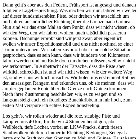
Dann geht’s aber aus den Federn, Frühsport ist angesagt und danach
folgt eine Lagebesprechung. Was machen wir nun; fahren wir weiter
auf dieser hundsmiserablen Piste, oder drehen wir tatsächlich um
und fahren aus nördlicher Richtung über die Grenze nach Guinea.
Nun sind wir das erste Mal an dem Punkt, dass wir nicht wissen, ob
wir den Weg, den wir fahren wollen, auch tatsächlich passieren
können. Dschungelerprobt sind wir jetzt zwar, aber eigentlich
wollen wir unser Expeditionsmobil und uns nicht nochmal so einer
Tortur unterziehen. Wir haben zuvor oft über eine solche Situation
gesprochen, dass es sein kann, dass wir hunderte von Kilometern
fahren werden und am Ende doch umdrehen müssen, weil wir nicht
weiterkommen. In Anbetracht der Tatsache, dass die Piste aber
wirklich schrecklich ist und wir nicht wissen, wie der weitere Weg
ist, sind wir uns wirklich unsicher. Wir holen uns erst einmal Rat bei
den ansässigen Rangern und erkunden uns, ob sie meinen, dass wir
auf der geplanten Route über die Grenze nach Guinea kommen.
Nach ihrer Zustimmung beschließen wir, es zu wagen und so
langsam steigt euch ein freudiges Bauchkribbeln in mir hoch, zum
ersten Mal verspüre ich echtes Expeditionsfeeling.
Los geht’s, wir rollen wieder auf die rote, staubige Piste und
kämpfen uns 40 km, für die wir 4 Stunden benötigen, über
Wellblech, tiefe Löcher, vorbei an LKW-Fracks, durch riesen
Staubwolken hindurch immer in Richtung Kedougou, Senegals
letzte große Stadt vor den Grenzen zu Mali und Guinea. Es ist kaum