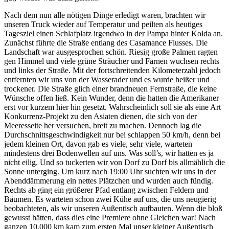
Nach dem nun alle nötigen Dinge erledigt waren, brachten wir
unseren Truck wieder auf Temperatur und peilten als heutiges
Tagesziel einen Schlafplatz irgendwo in der Pampa hinter Kolda an.
Zunächst führte die Straße entlang des Casamance Flusses. Die
Landschaft war ausgesprochen schön. Riesig große Palmen ragten
gen Himmel und viele grüne Sträucher und Farnen wuchsen rechts
und links der Straße. Mit der fortschreitenden Kilometerzahl jedoch
entfernten wir uns von der Wasserader und es wurde heißer und
trockener. Die Straße glich einer brandneuen Fernstraße, die keine
Wünsche offen ließ. Kein Wunder, denn die hatten die Amerikaner
erst vor kurzem hier hin gesetzt. Wahrscheinlich soll sie als eine Art
Konkurrenz-Projekt zu den Asiaten dienen, die sich von der
Meeresseite her versuchen, breit zu machen. Dennoch lag die
Durchschnittsgeschwindigkeit nur bei schlappen 50 km/h, denn bei
jedem kleinen Ort, davon gab es viele, sehr viele, warteten
mindestens drei Bodenwellen auf uns. Was soll’s, wir hatten es ja
nicht eilig. Und so tuckerten wir von Dorf zu Dorf bis allmählich die
Sonne unterging. Um kurz nach 19:00 Uhr suchten wir uns in der
Abenddämmerung ein nettes Plätzchen und wurden auch fündig.
Rechts ab ging ein größerer Pfad entlang zwischen Feldern und
Bäumen. Es warteten schon zwei Kühe auf uns, die uns neugierig
beobachteten, als wir unseren Außentisch aufbauten. Wenn die bloß
gewusst hätten, dass dies eine Premiere ohne Gleichen war! Nach
ganzen 10.000 km kam zum ersten Mal unser kleiner Außentisch