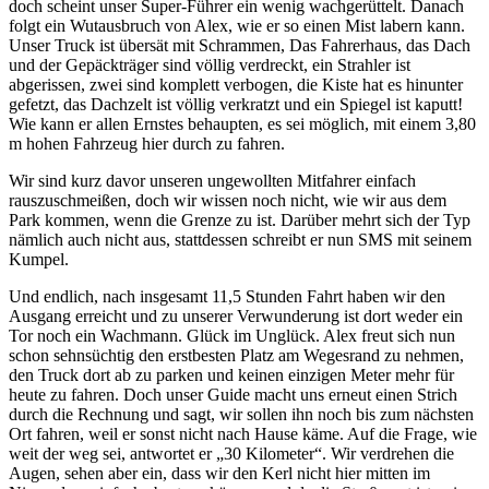
doch scheint unser Super-Führer ein wenig wachgerüttelt. Danach
folgt ein Wutausbruch von Alex, wie er so einen Mist labern kann.
Unser Truck ist übersät mit Schrammen, Das Fahrerhaus, das Dach
und der Gepäckträger sind völlig verdreckt, ein Strahler ist
abgerissen, zwei sind komplett verbogen, die Kiste hat es hinunter
gefetzt, das Dachzelt ist völlig verkratzt und ein Spiegel ist kaputt!
Wie kann er allen Ernstes behaupten, es sei möglich, mit einem 3,80
m hohen Fahrzeug hier durch zu fahren.
Wir sind kurz davor unseren ungewollten Mitfahrer einfach
rauszuschmeißen, doch wir wissen noch nicht, wie wir aus dem
Park kommen, wenn die Grenze zu ist. Darüber mehrt sich der Typ
nämlich auch nicht aus, stattdessen schreibt er nun SMS mit seinem
Kumpel.
Und endlich, nach insgesamt 11,5 Stunden Fahrt haben wir den
Ausgang erreicht und zu unserer Verwunderung ist dort weder ein
Tor noch ein Wachmann. Glück im Unglück. Alex freut sich nun
schon sehnsüchtig den erstbesten Platz am Wegesrand zu nehmen,
den Truck dort ab zu parken und keinen einzigen Meter mehr für
heute zu fahren. Doch unser Guide macht uns erneut einen Strich
durch die Rechnung und sagt, wir sollen ihn noch bis zum nächsten
Ort fahren, weil er sonst nicht nach Hause käme. Auf die Frage, wie
weit der weg sei, antwortet er „30 Kilometer“. Wir verdrehen die
Augen, sehen aber ein, dass wir den Kerl nicht hier mitten im