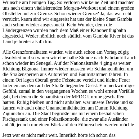
Wünsche am heutigen Tag. So verloren wir keine Zeit und machten
uns nach einem vitalisierenden Morgen-Workout und einem großen
Obstteller auf zur Grenze. Schon wieder Grenze? Ja, das war echt
verrückt, kaum sind wir eingereist hat uns der kleine Staat Gambia
auch schon wieder ausgespuckt. Kein Wunder, denn die
Ländergrenzen wurden nach dem Maß einer Kanonenflugbahn
abgesteckt. Weder nördlich noch südlich vom Gambia River ist das
Land je breiter als 45 km.
Alle Grenzformalitäten wurden wie auch schon am Vortag zügig
absolviert und so waren wir eine halbe Stunde nach Fahrtantritt auch
schon wieder im Senegal. Auf der Nationalstraße 4 ging es weiter
Richtung Bignona. Immer wieder mussten wir Schlangenlinien um
die Straßensperren aus Autoreifen und Baumstämmen fahren. In
einem Ort lagen überall große Felssteine verteilt und kleine Feuer
loderten aus dem auf der Straße liegenden Geäst. Ein merkwürdiges
Gefühl, zumal in den vergangenen Wochen es wohl erneut Vorfälle
gab, bei denen die Separatisten der MFDC Unruhe geschaffen
hatten. Ruhig bleiben und nicht anhalten war unsere Devise und so
kamen wir auch ohne Unannehmlichkeiten am Damm Richtung
Ziguinchor an. Die Stadt begrüßte uns mit einem bestialischen
Fischgestank und einer Polizeikontrolle, die zwar alle Ausländer
anhält, jedoch nur einen Blick auf den Führerschein werfen möchte.
Jetzt war es nicht mehr weit. Innerlich hörte ich schon das