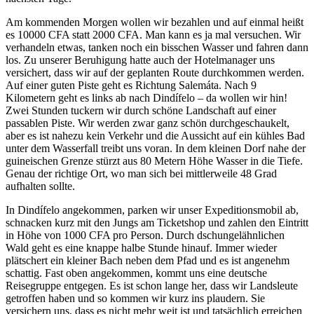
Am kommenden Morgen wollen wir bezahlen und auf einmal heißt
es 10000 CFA statt 2000 CFA. Man kann es ja mal versuchen. Wir
verhandeln etwas, tanken noch ein bisschen Wasser und fahren dann
los. Zu unserer Beruhigung hatte auch der Hotelmanager uns
versichert, dass wir auf der geplanten Route durchkommen werden.
Auf einer guten Piste geht es Richtung Salemáta. Nach 9
Kilometern geht es links ab nach Dindífelo – da wollen wir hin!
Zwei Stunden tuckern wir durch schöne Landschaft auf einer
passablen Piste. Wir werden zwar ganz schön durchgeschaukelt,
aber es ist nahezu kein Verkehr und die Aussicht auf ein kühles Bad
unter dem Wasserfall treibt uns voran. In dem kleinen Dorf nahe der
guineischen Grenze stürzt aus 80 Metern Höhe Wasser in die Tiefe.
Genau der richtige Ort, wo man sich bei mittlerweile 48 Grad
aufhalten sollte.
In Dindífelo angekommen, parken wir unser Expeditionsmobil ab,
schnacken kurz mit den Jungs am Ticketshop und zahlen den Eintritt
in Höhe von 1000 CFA pro Person. Durch dschungelähnlichen
Wald geht es eine knappe halbe Stunde hinauf. Immer wieder
plätschert ein kleiner Bach neben dem Pfad und es ist angenehm
schattig. Fast oben angekommen, kommt uns eine deutsche
Reisegruppe entgegen. Es ist schon lange her, dass wir Landsleute
getroffen haben und so kommen wir kurz ins plaudern. Sie
versichern uns, dass es nicht mehr weit ist und tatsächlich erreichen