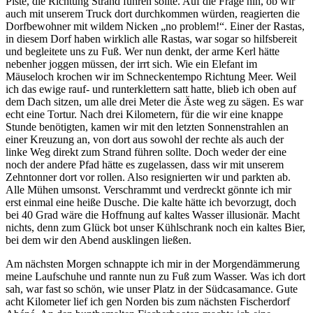
Piste, die Richtung Strand führen sollte. Auf die Frage hin, ob wir
auch mit unserem Truck dort durchkommen würden, reagierten die
Dorfbewohner mit wildem Nicken „no problem!“. Einer der Rastas,
in diesem Dorf haben wirklich alle Rastas, war sogar so hilfsbereit
und begleitete uns zu Fuß. Wer nun denkt, der arme Kerl hätte
nebenher joggen müssen, der irrt sich. Wie ein Elefant im
Mäuseloch krochen wir im Schneckentempo Richtung Meer. Weil
ich das ewige rauf- und runterklettern satt hatte, blieb ich oben auf
dem Dach sitzen, um alle drei Meter die Äste weg zu sägen. Es war
echt eine Tortur. Nach drei Kilometern, für die wir eine knappe
Stunde benötigten, kamen wir mit den letzten Sonnenstrahlen an
einer Kreuzung an, von dort aus sowohl der rechte als auch der
linke Weg direkt zum Strand führen sollte. Doch weder der eine
noch der andere Pfad hätte es zugelassen, dass wir mit unserem
Zehntonner dort vor rollen. Also resignierten wir und parkten ab.
Alle Mühen umsonst. Verschrammt und verdreckt gönnte ich mir
erst einmal eine heiße Dusche. Die kalte hätte ich bevorzugt, doch
bei 40 Grad wäre die Hoffnung auf kaltes Wasser illusionär. Macht
nichts, denn zum Glück bot unser Kühlschrank noch ein kaltes Bier,
bei dem wir den Abend ausklingen ließen.
Am nächsten Morgen schnappte ich mir in der Morgendämmerung
meine Laufschuhe und rannte nun zu Fuß zum Wasser. Was ich dort
sah, war fast so schön, wie unser Platz in der Südcasamance. Gute
acht Kilometer lief ich gen Norden bis zum nächsten Fischerdorf