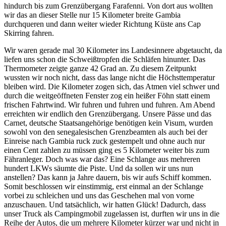
hindurch bis zum Grenzübergang Farafenni. Von dort aus wollten
wir das an dieser Stelle nur 15 Kilometer breite Gambia
durchqueren und dann weiter wieder Richtung Küste ans Cap
Skirring fahren.
Wir waren gerade mal 30 Kilometer ins Landesinnere abgetaucht, da
liefen uns schon die Schweißtropfen die Schläfen hinunter. Das
Thermometer zeigte ganze 42 Grad an. Zu diesem Zeitpunkt
wussten wir noch nicht, dass das lange nicht die Höchsttemperatur
bleiben wird. Die Kilometer zogen sich, das Atmen viel schwer und
durch die weitgeöffneten Fenster zog ein heißer Föhn statt einem
frischen Fahrtwind. Wir fuhren und fuhren und fuhren. Am Abend
erreichten wir endlich den Grenzübergang. Unsere Pässe und das
Carnet, deutsche Staatsangehörige benötigen kein Visum, wurden
sowohl von den senegalesischen Grenzbeamten als auch bei der
Einreise nach Gambia ruck zuck gestempelt und ohne auch nur
einen Cent zahlen zu müssen ging es 5 Kilometer weiter bis zum
Fähranleger. Doch was war das? Eine Schlange aus mehreren
hundert LKWs säumte die Piste. Und da sollen wir uns nun
anstellen? Das kann ja Jahre dauern, bis wir aufs Schiff kommen.
Somit beschlossen wir einstimmig, erst einmal an der Schlange
vorbei zu schleichen und uns das Geschehen mal von vorne
anzuschauen. Und tatsächlich, wir hatten Glück! Dadurch, dass
unser Truck als Campingmobil zugelassen ist, durften wir uns in die
Reihe der Autos, die um mehrere Kilometer kürzer war und nicht in