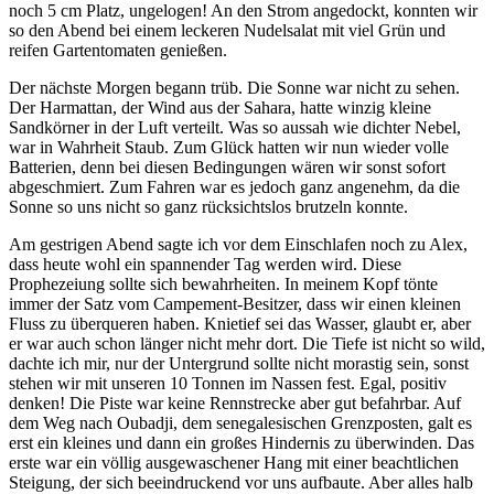
noch 5 cm Platz, ungelogen! An den Strom angedockt, konnten wir
so den Abend bei einem leckeren Nudelsalat mit viel Grün und
reifen Gartentomaten genießen.
Der nächste Morgen begann trüb. Die Sonne war nicht zu sehen.
Der Harmattan, der Wind aus der Sahara, hatte winzig kleine
Sandkörner in der Luft verteilt. Was so aussah wie dichter Nebel,
war in Wahrheit Staub. Zum Glück hatten wir nun wieder volle
Batterien, denn bei diesen Bedingungen wären wir sonst sofort
abgeschmiert. Zum Fahren war es jedoch ganz angenehm, da die
Sonne so uns nicht so ganz rücksichtslos brutzeln konnte.
Am gestrigen Abend sagte ich vor dem Einschlafen noch zu Alex,
dass heute wohl ein spannender Tag werden wird. Diese
Prophezeiung sollte sich bewahrheiten. In meinem Kopf tönte
immer der Satz vom Campement-Besitzer, dass wir einen kleinen
Fluss zu überqueren haben. Knietief sei das Wasser, glaubt er, aber
er war auch schon länger nicht mehr dort. Die Tiefe ist nicht so wild,
dachte ich mir, nur der Untergrund sollte nicht morastig sein, sonst
stehen wir mit unseren 10 Tonnen im Nassen fest. Egal, positiv
denken! Die Piste war keine Rennstrecke aber gut befahrbar. Auf
dem Weg nach Oubadji, dem senegalesischen Grenzposten, galt es
erst ein kleines und dann ein großes Hindernis zu überwinden. Das
erste war ein völlig ausgewaschener Hang mit einer beachtlichen
Steigung, der sich beeindruckend vor uns aufbaute. Aber alles halb