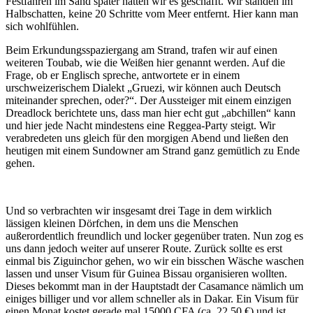
Festfahren im Sand später hatten wir es geschafft. Wir standen im
Halbschatten, keine 20 Schritte vom Meer entfernt. Hier kann man
sich wohlfühlen.
Beim Erkundungsspaziergang am Strand, trafen wir auf einen
weiteren Toubab, wie die Weißen hier genannt werden. Auf die
Frage, ob er Englisch spreche, antwortete er in einem
urschweizerischem Dialekt „Gruezi, wir können auch Deutsch
miteinander sprechen, oder?“. Der Aussteiger mit einem einzigen
Dreadlock berichtete uns, dass man hier echt gut „abchillen“ kann
und hier jede Nacht mindestens eine Reggea-Party steigt. Wir
verabredeten uns gleich für den morgigen Abend und ließen den
heutigen mit einem Sundowner am Strand ganz gemütlich zu Ende
gehen.
Und so verbrachten wir insgesamt drei Tage in dem wirklich
lässigen kleinen Dörfchen, in dem uns die Menschen
außerordentlich freundlich und locker gegenüber traten. Nun zog es
uns dann jedoch weiter auf unserer Route. Zurück sollte es erst
einmal bis Ziguinchor gehen, wo wir ein bisschen Wäsche waschen
lassen und unser Visum für Guinea Bissau organisieren wollten.
Dieses bekommt man in der Hauptstadt der Casamance nämlich um
einiges billiger und vor allem schneller als in Dakar. Ein Visum für
einen Monat kostet gerade mal 15000 CFA (ca. 22,50 €) und ist