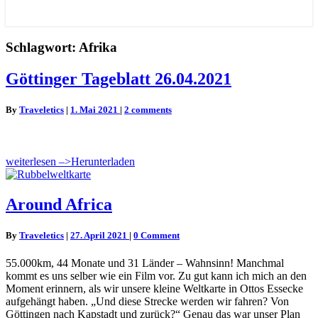
Schlagwort:
Afrika
Göttinger
Göttinger Tageblatt 26.04.2021
Tageblatt
26.04.2021
Comments
By
Traveletics
|
1. Mai 2021
|
2 comments
weiterlesen –>
Herunterladen
Around
Around Africa
Africa
Comments
By
Traveletics
|
27. April 2021
|
0 Comment
55.000km, 44 Monate und 31 Länder – Wahnsinn! Manchmal
kommt es uns selber wie ein Film vor. Zu gut kann ich mich an den
Moment erinnern, als wir unsere kleine Weltkarte in Ottos Essecke
aufgehängt haben. „Und diese Strecke werden wir fahren? Von
Göttingen nach Kapstadt und zurück?“ Genau das war unser Plan