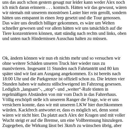
uns das auch schon gestern gesagt nur leider kann weder Alex noch
ich mich daran erinnern . . . komisch. Hätten wir das gewusst, wären
wir niemals mit unserem monströsen Laster hier rein gerollt, sondern
hätten uns entspannt in einen Jeep gesetzt und die Tour genossen.
Das wäre uns deutlich billiger gekommen, es wäre um Welten
schneller gewesen und vor allem hätten wir uns tatsächlich auf die
Tiere konzentrieren können, statt ständig nach rechts und links, oben
und unten nach Hindernissen Ausschau halten zu müssen.
Ok, ändern können wir nun eh nichts mehr und so versuchen wir
ohne weitere Schäden unseren Truck hier wieder raus zu
manövrieren. Insgesamt 11 Stunden nach Fahrtantritt und 80 km
später sind wir fast am Ausgang angekommen. Es ist bereits nach
18:00 Uhr und die Parkgrenze ist offiziell schon zu. Die letzten vier
Stunden haben wir nahezu stillschweigend im Fahrzeug gesessen.
Lediglich „langsam“-, „stop“- und „weiter“-Rufe tönten in
regelmäßigen Abständen von mir vom Dach in das Fahrerhaus.
Völlig erschöpft stelle ich unserem Ranger die Frage, wie er uns
versichern konnte, dass wir mit unserem LKW hier durchkommen
würden. Kackfrech antwortet er, dass es möglich sei, denn sonst
wären wir nicht hier. Da platzt auch Alex der Kragen und mit voller
Wucht steigt er auf die Bremse, um eine Vollbremsung hinzulegen.
Zugegeben, die Wirkung lässt bei 3km/h zu wünschen übrig, aber