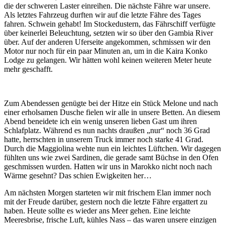
die der schweren Laster einreihen. Die nächste Fähre war unsere.
Als letztes Fahrzeug durften wir auf die letzte Fähre des Tages
fahren. Schwein gehabt! Im Stockedustern, das Fährschiff verfügte
über keinerlei Beleuchtung, setzten wir so über den Gambia River
über. Auf der anderen Uferseite angekommen, schmissen wir den
Motor nur noch für ein paar Minuten an, um in die Kaira Konko
Lodge zu gelangen. Wir hätten wohl keinen weiteren Meter heute
mehr geschafft.
Zum Abendessen genügte bei der Hitze ein Stück Melone und nach
einer erholsamen Dusche fielen wir alle in unsere Betten. An diesem
Abend beneidete ich ein wenig unseren lieben Gast um ihren
Schlafplatz. Während es nun nachts draußen „nur“ noch 36 Grad
hatte, herrschten in unserem Truck immer noch starke 41 Grad.
Durch die Maggiolina wehte nun ein leichtes Lüftchen. Wir dagegen
fühlten uns wie zwei Sardinen, die gerade samt Büchse in den Ofen
geschmissen wurden. Hatten wir uns in Marokko nicht noch nach
Wärme gesehnt? Das schien Ewigkeiten her…
Am nächsten Morgen starteten wir mit frischem Elan immer noch
mit der Freude darüber, gestern noch die letzte Fähre ergattert zu
haben. Heute sollte es wieder ans Meer gehen. Eine leichte
Meeresbrise, frische Luft, kühles Nass – das waren unsere einzigen