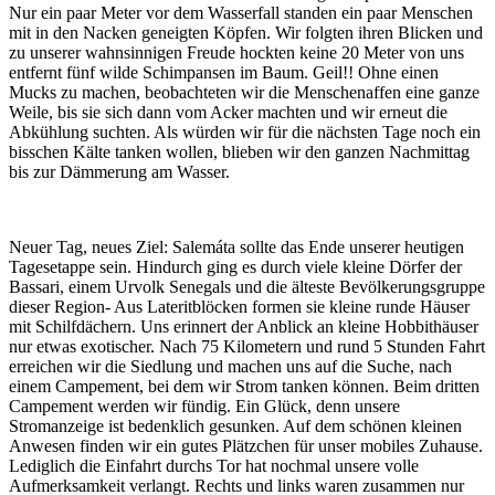
Nur ein paar Meter vor dem Wasserfall standen ein paar Menschen
mit in den Nacken geneigten Köpfen. Wir folgten ihren Blicken und
zu unserer wahnsinnigen Freude hockten keine 20 Meter von uns
entfernt fünf wilde Schimpansen im Baum. Geil!! Ohne einen
Mucks zu machen, beobachteten wir die Menschenaffen eine ganze
Weile, bis sie sich dann vom Acker machten und wir erneut die
Abkühlung suchten. Als würden wir für die nächsten Tage noch ein
bisschen Kälte tanken wollen, blieben wir den ganzen Nachmittag
bis zur Dämmerung am Wasser.
Neuer Tag, neues Ziel: Salemáta sollte das Ende unserer heutigen
Tagesetappe sein. Hindurch ging es durch viele kleine Dörfer der
Bassari, einem Urvolk Senegals und die älteste Bevölkerungsgruppe
dieser Region- Aus Lateritblöcken formen sie kleine runde Häuser
mit Schilfdächern. Uns erinnert der Anblick an kleine Hobbithäuser
nur etwas exotischer. Nach 75 Kilometern und rund 5 Stunden Fahrt
erreichen wir die Siedlung und machen uns auf die Suche, nach
einem Campement, bei dem wir Strom tanken können. Beim dritten
Campement werden wir fündig. Ein Glück, denn unsere
Stromanzeige ist bedenklich gesunken. Auf dem schönen kleinen
Anwesen finden wir ein gutes Plätzchen für unser mobiles Zuhause.
Lediglich die Einfahrt durchs Tor hat nochmal unsere volle
Aufmerksamkeit verlangt. Rechts und links waren zusammen nur