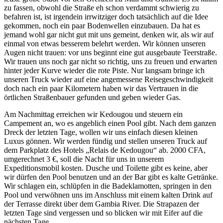
zu fassen, obwohl die Straße eh schon verdammt schwierig zu
befahren ist, ist irgendein irrwitziger doch tatsächlich auf die Idee
gekommen, noch ein paar Bodenwellen einzubauen. Da hat es
jemand wohl gar nicht gut mit uns gemeint, denken wir, als wir auf
einmal von etwas besserem belehrt werden. Wir können unseren
Augen nicht trauen: vor uns beginnt eine gut ausgebaute Teerstraße.
Wir trauen uns noch gar nicht so richtig, uns zu freuen und erwarten
hinter jeder Kurve wieder die rote Piste. Nur langsam bringe ich
unseren Truck wieder auf eine angemessene Reisegeschwindigkeit
doch nach ein paar Kilometern haben wir das Vertrauen in die
örtlichen Straßenbauer gefunden und geben wieder Gas.
Am Nachmittag erreichen wir Kedougou und steuern ein
Campement an, wo es angeblich einen Pool gibt. Nach dem ganzen
Dreck der letzten Tage, wollen wir uns einfach diesen kleinen
Luxus gönnen. Wir werden fündig und stellen unseren Truck auf
dem Parkplatz des Hotels „Relais de Kedougou“ ab. 2000 CFA,
umgerechnet 3 €, soll die Nacht für uns in unserem
Expeditionsmobil kosten. Dusche und Toilette gibt es keine, aber
wir dürfen den Pool benutzen und an der Bar gibt es kalte Getränke.
Wir schlagen ein, schlüpfen in die Badeklamotten, springen in den
Pool und verwöhnen uns im Anschluss mit einem kalten Drink auf
der Terrasse direkt über dem Gambia River. Die Strapazen der
letzten Tage sind vergessen und so blicken wir mit Eifer auf die
nächsten Tage.