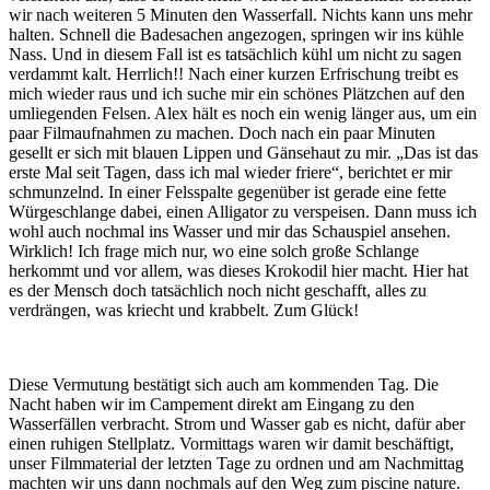
wir nach weiteren 5 Minuten den Wasserfall. Nichts kann uns mehr
halten. Schnell die Badesachen angezogen, springen wir ins kühle
Nass. Und in diesem Fall ist es tatsächlich kühl um nicht zu sagen
verdammt kalt. Herrlich!! Nach einer kurzen Erfrischung treibt es
mich wieder raus und ich suche mir ein schönes Plätzchen auf den
umliegenden Felsen. Alex hält es noch ein wenig länger aus, um ein
paar Filmaufnahmen zu machen. Doch nach ein paar Minuten
gesellt er sich mit blauen Lippen und Gänsehaut zu mir. „Das ist das
erste Mal seit Tagen, dass ich mal wieder friere“, berichtet er mir
schmunzelnd. In einer Felsspalte gegenüber ist gerade eine fette
Würgeschlange dabei, einen Alligator zu verspeisen. Dann muss ich
wohl auch nochmal ins Wasser und mir das Schauspiel ansehen.
Wirklich! Ich frage mich nur, wo eine solch große Schlange
herkommt und vor allem, was dieses Krokodil hier macht. Hier hat
es der Mensch doch tatsächlich noch nicht geschafft, alles zu
verdrängen, was kriecht und krabbelt. Zum Glück!
Diese Vermutung bestätigt sich auch am kommenden Tag. Die
Nacht haben wir im Campement direkt am Eingang zu den
Wasserfällen verbracht. Strom und Wasser gab es nicht, dafür aber
einen ruhigen Stellplatz. Vormittags waren wir damit beschäftigt,
unser Filmmaterial der letzten Tage zu ordnen und am Nachmittag
machten wir uns dann nochmals auf den Weg zum piscine nature.