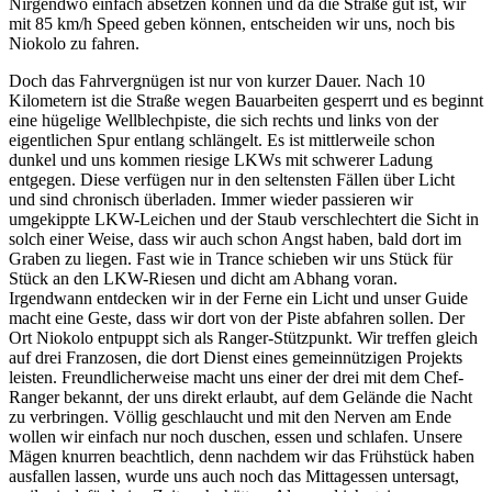
Nirgendwo einfach absetzen können und da die Straße gut ist, wir
mit 85 km/h Speed geben können, entscheiden wir uns, noch bis
Niokolo zu fahren.
Doch das Fahrvergnügen ist nur von kurzer Dauer. Nach 10
Kilometern ist die Straße wegen Bauarbeiten gesperrt und es beginnt
eine hügelige Wellblechpiste, die sich rechts und links von der
eigentlichen Spur entlang schlängelt. Es ist mittlerweile schon
dunkel und uns kommen riesige LKWs mit schwerer Ladung
entgegen. Diese verfügen nur in den seltensten Fällen über Licht
und sind chronisch überladen. Immer wieder passieren wir
umgekippte LKW-Leichen und der Staub verschlechtert die Sicht in
solch einer Weise, dass wir auch schon Angst haben, bald dort im
Graben zu liegen. Fast wie in Trance schieben wir uns Stück für
Stück an den LKW-Riesen und dicht am Abhang voran.
Irgendwann entdecken wir in der Ferne ein Licht und unser Guide
macht eine Geste, dass wir dort von der Piste abfahren sollen. Der
Ort Niokolo entpuppt sich als Ranger-Stützpunkt. Wir treffen gleich
auf drei Franzosen, die dort Dienst eines gemeinnützigen Projekts
leisten. Freundlicherweise macht uns einer der drei mit dem Chef-
Ranger bekannt, der uns direkt erlaubt, auf dem Gelände die Nacht
zu verbringen. Völlig geschlaucht und mit den Nerven am Ende
wollen wir einfach nur noch duschen, essen und schlafen. Unsere
Mägen knurren beachtlich, denn nachdem wir das Frühstück haben
ausfallen lassen, wurde uns auch noch das Mittagessen untersagt,