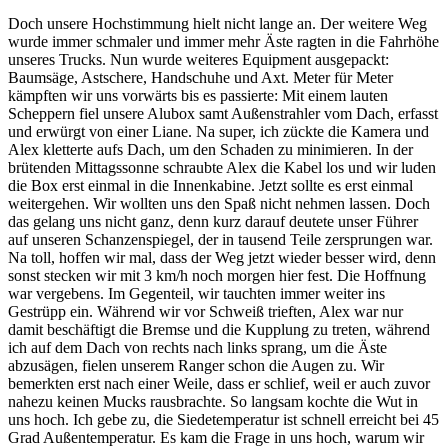
Doch unsere Hochstimmung hielt nicht lange an. Der weitere Weg
wurde immer schmaler und immer mehr Äste ragten in die Fahrhöhe
unseres Trucks. Nun wurde weiteres Equipment ausgepackt:
Baumsäge, Astschere, Handschuhe und Axt. Meter für Meter
kämpften wir uns vorwärts bis es passierte: Mit einem lauten
Scheppern fiel unsere Alubox samt Außenstrahler vom Dach, erfasst
und erwürgt von einer Liane. Na super, ich zückte die Kamera und
Alex kletterte aufs Dach, um den Schaden zu minimieren. In der
brütenden Mittagssonne schraubte Alex die Kabel los und wir luden
die Box erst einmal in die Innenkabine. Jetzt sollte es erst einmal
weitergehen. Wir wollten uns den Spaß nicht nehmen lassen. Doch
das gelang uns nicht ganz, denn kurz darauf deutete unser Führer
auf unseren Schanzenspiegel, der in tausend Teile zersprungen war.
Na toll, hoffen wir mal, dass der Weg jetzt wieder besser wird, denn
sonst stecken wir mit 3 km/h noch morgen hier fest. Die Hoffnung
war vergebens. Im Gegenteil, wir tauchten immer weiter ins
Gestrüpp ein. Während wir vor Schweiß trieften, Alex war nur
damit beschäftigt die Bremse und die Kupplung zu treten, während
ich auf dem Dach von rechts nach links sprang, um die Äste
abzusägen, fielen unserem Ranger schon die Augen zu. Wir
bemerkten erst nach einer Weile, dass er schlief, weil er auch zuvor
nahezu keinen Mucks rausbrachte. So langsam kochte die Wut in
uns hoch. Ich gebe zu, die Siedetemperatur ist schnell erreicht bei 45
Grad Außentemperatur. Es kam die Frage in uns hoch, warum wir