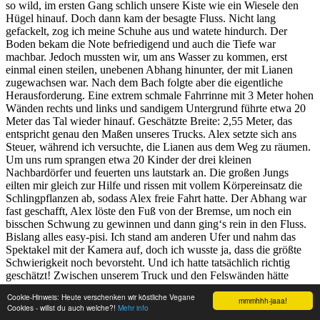
so wild, im ersten Gang schlich unsere Kiste wie ein Wiesele den
Hügel hinauf. Doch dann kam der besagte Fluss. Nicht lang
gefackelt, zog ich meine Schuhe aus und watete hindurch. Der
Boden bekam die Note befriedigend und auch die Tiefe war
machbar. Jedoch mussten wir, um ans Wasser zu kommen, erst
einmal einen steilen, unebenen Abhang hinunter, der mit Lianen
zugewachsen war. Nach dem Bach folgte aber die eigentliche
Herausforderung. Eine extrem schmale Fahrrinne mit 3 Meter hohen
Wänden rechts und links und sandigem Untergrund führte etwa 20
Meter das Tal wieder hinauf. Geschätzte Breite: 2,55 Meter, das
entspricht genau den Maßen unseres Trucks. Alex setzte sich ans
Steuer, während ich versuchte, die Lianen aus dem Weg zu räumen.
Um uns rum sprangen etwa 20 Kinder der drei kleinen
Nachbardörfer und feuerten uns lautstark an. Die großen Jungs
eilten mir gleich zur Hilfe und rissen mit vollem Körpereinsatz die
Schlingpflanzen ab, sodass Alex freie Fahrt hatte. Der Abhang war
fast geschafft, Alex löste den Fuß von der Bremse, um noch ein
bisschen Schwung zu gewinnen und dann ging‘s rein in den Fluss.
Bislang alles easy-pisi. Ich stand am anderen Ufer und nahm das
Spektakel mit der Kamera auf, doch ich wusste ja, dass die größte
Schwierigkeit noch bevorsteht. Und ich hatte tatsächlich richtig
geschätzt! Zwischen unserem Truck und den Felswänden hätte
keine Hand mehr zwischengepasst. Die Räder schrappten schon an
Cookie-Hinweis: Heute verschenken wir köstliche Vegane
mmmhhh-jaaa!
den Seitenwänden und das linke Paar drohte den Bodenkontakt zu
Cookies - willst du auch welche?!
Mehr info
verlieren, da der Weg so uneben war. Ich hielt die Luft an und