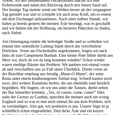
Abéné. An den buntbemalten Fischerbooten machte ich eine
Kehrtwende und nahm den Rückweg durch den feinen Sand auf.
Der heutige Tag startete somit um Welten besser als der vergangene
Tag geendet war und so schöpfte ich auch neue Kraft, um es erneut
mit dem Dschungel aufzunehmen. Nach einer halben Stunde, wir
hatten ja bereits gestern die meisten Äste beseitigt, war es geschafft
und wir fuhren mit der Hoffnung, ein besseres Plätzchen zu finden,
nach Abéné.
Am Ortseingang endete die befestigte Straße und so wirbelten wir
einmal eine ordentliche Ladung Staub durch das verschlafene
Dörfchen. Vorne am Fischerhafen angekommen, bogen wir nach
links ab zum Campement Baobab. Eine kleine Piste führte direkt ans
Meer vor, doch ob wir da lang kommen würden? Schon wieder
waren niedrige Bäume das Problem. Wir parkten erst einmal vorne
ab und verschafften uns zu Fuß einen Überblick. Direkt vorne an
der Beachbar empfang uns freudig „Mann-O-Mann“, der seine
Rasta unter einem knallorangenen Turban trug. Schnell kamen noch
zwei, drei weitere Rastafaris herbei, die uns ebenfalls total herzlich
begrüßten. Wir fragten, ob wir uns unter die Tannen, direkt neben
der Bar hinstellen könnten. „Yes, of course, come, come!“ Hier,
nahe der Grenze zu Gambia, sprechen die meisten auch ein wenig
Englisch und so war es nun auch einmal für uns kein Problem, sich
zu verständigen. Also gut, wir probieren es aus. Unsere Säge ist ja
schließlich schon eingearbeitet. Drei dicke Äste und ein kurzes