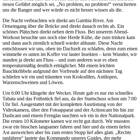
riesen Gefährt möglich sei. „No problem, no problem!“ versicherten
uns die Ranger und wer würde es nicht besser wissen als die.
Die Nacht verbrachten wir direkt am Gambia River. Am
Ortseingang über die Brücke und direkt danach rechts ab. Ein
schönes Plätzchen direkt neben dem Fluss. Bei unserem Abend-
Workout besuchte uns noch eine Herde Kühe, die zum trinken kam
und dann auch ziemlich schnell wieder abhaute. Diese Nacht
entschlossen wir uns, oben im Dachzelt zu schlafen, denn zum einen
wimmelte es unten im Koffer vor lauter Insekten – kein Wunder, wir
standen ja direkt am Fluss – und zum anderen war es oben
temperaturmäßig deutlich erträglicher. Mit einem leichten
Bauchkribbeln aufgrund der Vorfreude auf den nächsten Tag
schliefen wir ein und träumten von Krokodilen, Antilopen,
Warzenschweinen und Löwen.
Um 6:00 Uhr klingelte der Wecker. Heute gab es nur ein schnelles
Tabata und das Frühstück fiel aus, da der Startschuss schon um 7:00
Uhr fiel. Ausgestattet mit der kompletten Ausrüstung von der
Videokamera, über den Fotoapparat und der Actioncam bis hin zur
Dashcam und einem Fernglas tauchten wir ein in den Nationalpark.
Die ersten 10 Kilometer kamen wir recht gut durch. Wir mussten
zwar ein bisschen langsamer fahren und hier und da einem tiefen
Ast ausweichen aber bis zum ersten Stopp lief alles glatt. „Rechts
ranfahren“ lautete das Kommando unseres Guides, der mehr