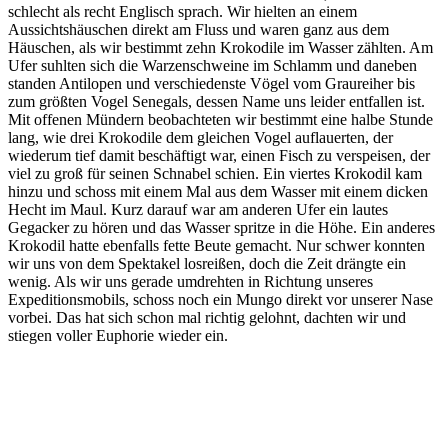
schlecht als recht Englisch sprach. Wir hielten an einem
Aussichtshäuschen direkt am Fluss und waren ganz aus dem
Häuschen, als wir bestimmt zehn Krokodile im Wasser zählten. Am
Ufer suhlten sich die Warzenschweine im Schlamm und daneben
standen Antilopen und verschiedenste Vögel vom Graureiher bis
zum größten Vogel Senegals, dessen Name uns leider entfallen ist.
Mit offenen Mündern beobachteten wir bestimmt eine halbe Stunde
lang, wie drei Krokodile dem gleichen Vogel auflauerten, der
wiederum tief damit beschäftigt war, einen Fisch zu verspeisen, der
viel zu groß für seinen Schnabel schien. Ein viertes Krokodil kam
hinzu und schoss mit einem Mal aus dem Wasser mit einem dicken
Hecht im Maul. Kurz darauf war am anderen Ufer ein lautes
Gegacker zu hören und das Wasser spritze in die Höhe. Ein anderes
Krokodil hatte ebenfalls fette Beute gemacht. Nur schwer konnten
wir uns von dem Spektakel losreißen, doch die Zeit drängte ein
wenig. Als wir uns gerade umdrehten in Richtung unseres
Expeditionsmobils, schoss noch ein Mungo direkt vor unserer Nase
vorbei. Das hat sich schon mal richtig gelohnt, dachten wir und
stiegen voller Euphorie wieder ein.