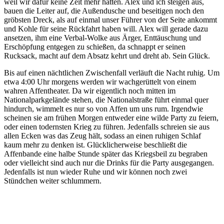
weil wir dafür keine Zeit mehr hätten. Alex und ich steigen aus,
bauen die Leiter auf, die Außendusche und beseitigen noch den
gröbsten Dreck, als auf einmal unser Führer von der Seite ankommt
und Kohle für seine Rückfahrt haben will. Alex will gerade dazu
ansetzen, ihm eine Verbal-Wolke aus Ärger, Enttäuschung und
Erschöpfung entgegen zu schießen, da schnappt er seinen
Rucksack, macht auf dem Absatz kehrt und dreht ab. Sein Glück.
Bis auf einen nächtlichen Zwischenfall verläuft die Nacht ruhig. Um
etwa 4:00 Uhr morgens werden wir wachgerüttelt von einem
wahren Affentheater. Da wir eigentlich noch mitten im
Nationalparkgelände stehen, die Nationalstraße führt einmal quer
hindurch, wimmelt es nur so von Affen um uns rum. Irgendwie
scheinen sie am frühen Morgen entweder eine wilde Party zu feiern,
oder einen todernsten Krieg zu führen. Jedenfalls schreien sie aus
allen Ecken was das Zeug hält, sodass an einen ruhigen Schlaf
kaum mehr zu denken ist. Glücklicherweise beschließt die
Affenbande eine halbe Stunde später das Kriegsbeil zu begraben
oder vielleicht sind auch nur die Drinks für die Party ausgegangen.
Jedenfalls ist nun wieder Ruhe und wir können noch zwei
Stündchen weiter schlummern.