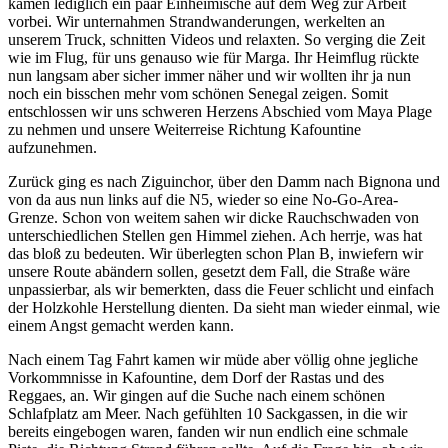
kamen lediglich ein paar Einheimische auf dem Weg zur Arbeit
vorbei. Wir unternahmen Strandwanderungen, werkelten an
unserem Truck, schnitten Videos und relaxten. So verging die Zeit
wie im Flug, für uns genauso wie für Marga. Ihr Heimflug rückte
nun langsam aber sicher immer näher und wir wollten ihr ja nun
noch ein bisschen mehr vom schönen Senegal zeigen. Somit
entschlossen wir uns schweren Herzens Abschied vom Maya Plage
zu nehmen und unsere Weiterreise Richtung Kafountine
aufzunehmen.
Zurück ging es nach Ziguinchor, über den Damm nach Bignona und
von da aus nun links auf die N5, wieder so eine No-Go-Area-
Grenze. Schon von weitem sahen wir dicke Rauchschwaden von
unterschiedlichen Stellen gen Himmel ziehen. Ach herrje, was hat
das bloß zu bedeuten. Wir überlegten schon Plan B, inwiefern wir
unsere Route abändern sollen, gesetzt dem Fall, die Straße wäre
unpassierbar, als wir bemerkten, dass die Feuer schlicht und einfach
der Holzkohle Herstellung dienten. Da sieht man wieder einmal, wie
einem Angst gemacht werden kann.
Nach einem Tag Fahrt kamen wir müde aber völlig ohne jegliche
Vorkommnisse in Kafountine, dem Dorf der Rastas und des
Reggaes, an. Wir gingen auf die Suche nach einem schönen
Schlafplatz am Meer. Nach gefühlten 10 Sackgassen, in die wir
bereits eingebogen waren, fanden wir nun endlich eine schmale