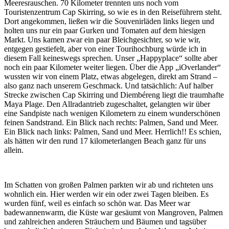
Meeresrauschen. 70 Kilometer trennten uns noch vom
Touristenzentrum Cap Skirring, so wie es in den Reiseführern steht.
Dort angekommen, ließen wir die Souvenirläden links liegen und
holten uns nur ein paar Gurken und Tomaten auf dem hiesigen
Markt. Uns kamen zwar ein paar Bleichgesichter, so wie wir,
entgegen gestiefelt, aber von einer Tourihochburg würde ich in
diesem Fall keineswegs sprechen. Unser „Happyplace“ sollte aber
noch ein paar Kilometer weiter liegen. Über die App „iOverlander“
wussten wir von einem Platz, etwas abgelegen, direkt am Strand –
also ganz nach unserem Geschmack. Und tatsächlich: Auf halber
Strecke zwischen Cap Skirring und Diembéreng liegt die traumhafte
Maya Plage. Den Allradantrieb zugeschaltet, gelangten wir über
eine Sandpiste nach wenigen Kilometern zu einem wunderschönen
feinen Sandstrand. Ein Blick nach rechts: Palmen, Sand und Meer.
Ein Blick nach links: Palmen, Sand und Meer. Herrlich!! Es schien,
als hätten wir den rund 17 kilometerlangen Beach ganz für uns
allein.
Im Schatten von großen Palmen parkten wir ab und richteten uns
wohnlich ein. Hier werden wir ein oder zwei Tagen bleiben. Es
wurden fünf, weil es einfach so schön war. Das Meer war
badewannenwarm, die Küste war gesäumt von Mangroven, Palmen
und zahlreichen anderen Sträuchern und Bäumen und tagsüber