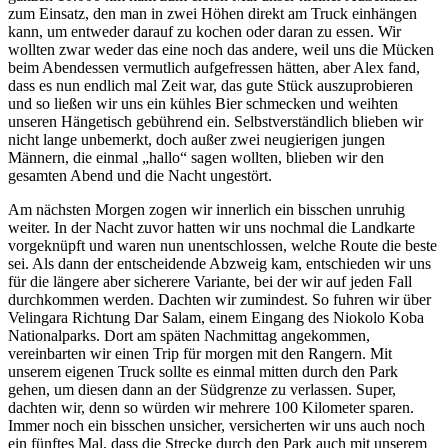
zum Einsatz, den man in zwei Höhen direkt am Truck einhängen
kann, um entweder darauf zu kochen oder daran zu essen. Wir
wollten zwar weder das eine noch das andere, weil uns die Mücken
beim Abendessen vermutlich aufgefressen hätten, aber Alex fand,
dass es nun endlich mal Zeit war, das gute Stück auszuprobieren
und so ließen wir uns ein kühles Bier schmecken und weihten
unseren Hängetisch gebührend ein. Selbstverständlich blieben wir
nicht lange unbemerkt, doch außer zwei neugierigen jungen
Männern, die einmal „hallo“ sagen wollten, blieben wir den
gesamten Abend und die Nacht ungestört.
Am nächsten Morgen zogen wir innerlich ein bisschen unruhig
weiter. In der Nacht zuvor hatten wir uns nochmal die Landkarte
vorgeknüpft und waren nun unentschlossen, welche Route die beste
sei. Als dann der entscheidende Abzweig kam, entschieden wir uns
für die längere aber sicherere Variante, bei der wir auf jeden Fall
durchkommen werden. Dachten wir zumindest. So fuhren wir über
Velingara Richtung Dar Salam, einem Eingang des Niokolo Koba
Nationalparks. Dort am späten Nachmittag angekommen,
vereinbarten wir einen Trip für morgen mit den Rangern. Mit
unserem eigenen Truck sollte es einmal mitten durch den Park
gehen, um diesen dann an der Südgrenze zu verlassen. Super,
dachten wir, denn so würden wir mehrere 100 Kilometer sparen.
Immer noch ein bisschen unsicher, versicherten wir uns auch noch
ein fünftes Mal, dass die Strecke durch den Park auch mit unserem