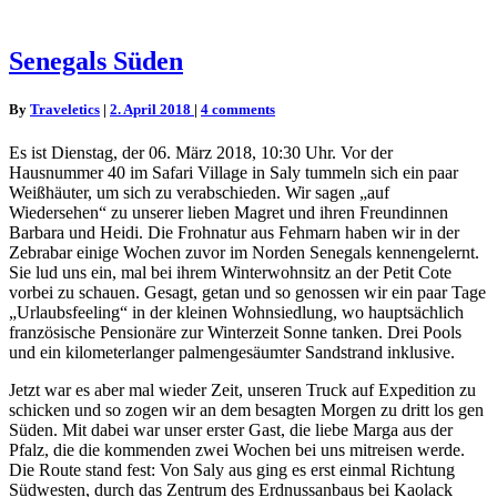
Senegals
Senegals Süden
Süden
Comments
By
Traveletics
|
2. April 2018
|
4 comments
Es ist Dienstag, der 06. März 2018, 10:30 Uhr. Vor der
Hausnummer 40 im Safari Village in Saly tummeln sich ein paar
Weißhäuter, um sich zu verabschieden. Wir sagen „auf
Wiedersehen“ zu unserer lieben Magret und ihren Freundinnen
Barbara und Heidi. Die Frohnatur aus Fehmarn haben wir in der
Zebrabar einige Wochen zuvor im Norden Senegals kennengelernt.
Sie lud uns ein, mal bei ihrem Winterwohnsitz an der Petit Cote
vorbei zu schauen. Gesagt, getan und so genossen wir ein paar Tage
„Urlaubsfeeling“ in der kleinen Wohnsiedlung, wo hauptsächlich
französische Pensionäre zur Winterzeit Sonne tanken. Drei Pools
und ein kilometerlanger palmengesäumter Sandstrand inklusive.
Jetzt war es aber mal wieder Zeit, unseren Truck auf Expedition zu
schicken und so zogen wir an dem besagten Morgen zu dritt los gen
Süden. Mit dabei war unser erster Gast, die liebe Marga aus der
Pfalz, die die kommenden zwei Wochen bei uns mitreisen werde.
Die Route stand fest: Von Saly aus ging es erst einmal Richtung
Südwesten, durch das Zentrum des Erdnussanbaus bei Kaolack