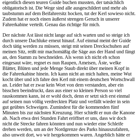
eigentlich diesen teuren Guide buchen mussten, der tatsächlich
obligatorisch ist. Die Wege sind alle ausgeschildert und mehr als
taubstumm auf dem Beifahrersitz hocken, tut der Kerl sowieso nicht.
Zudem hat er noch einen äußerst strengen Geruch in unserer
Fahrerkabine verteilt. Genau das richtige für mich.
Der nächste Ast lässt nicht lange auf sich warten und so steige ich
durch unsere Dachluke erneut hinauf. Auf einmal meint der Guide
doch tätig werden zu müssen, steigt mit seinen Dreckschuhen auf
meinen Sitz, reißt mir machomäßig die Säge aus der Hand und fängt
an, den Stamm zu beschneiden. Als wenn ich nicht eh schon
eingesaut wäre, regnet es nun Raupen, Ameisen, Äste, welke
Blätter, Blüten und jede Menge Staub direkt über meinen Kopf in
die Fahrerkabine hinein. Ich kann nicht an mich halten, meine Wut
kocht über und ich fahre den Kerl mit einem deutschen Wortschwall
an. Leider hat er zwar kein Wort von dem verstanden, aber ein
bisschen beeindruckt, dass aus einer so kleinen Person so viel
rauskommen kann, ist er wohl doch, denn er setzt sich erst einmal
auf seinen nun völlig verdreckten Platz und verfällt wieder in sein
gut geübtes Schweigen. Zumindest für die kommenden fünf
Minuten bis zur nächsten Kreuzung. Hier schießt er nun die Kanone
ab. Nach etwa drei Stunden Fahrt eröffnet er uns, dass wir doch
nicht die Strecke fahren könnten und nun wieder eine Schleife
drehen werden, um an der Nordgrenze des Parks hinauszufahren,
also unweit dort, wo wir hergekommen waren. Angeblich hätte er