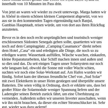
innerhalb von 10 Minuten im Pass drin.
Von jetzt an waren wir wieder zu zweit unterwegs. Marga hatten wir
in Abéné in einem schönen kleinen Campement abgesetzt, von wo
aus sie in den kommenden Tagen eigenständig nach Banjul,
Gambias Hauptstadt, reisen würde, um von dort aus ihren Rückflug
anzutreten.
Bevor es in den noch recht ursprünglichen und touristisch weniger
erschlossenen Südosten Senegals gehen sollte, quartierten wir uns
noch auf dem Campingplatz „Camping Casamance“ direkt neben
dem Hotel „Casa“ ein und erledigten alle Dinge, die noch so zu
erledigen waren: Wassertank auffüllen, Wäsche waschen, einkaufen,
kleine Reparaturarbeiten, klar Schiff machen innen und außen und
so dies und das. Da seit einigen Tagen unser Solarsystem nur noch
sehr langsam lud, obwohl die Sonne mit voller Wucht schien,
suchten wir noch eine Solar-Werkstatt auf. Am Hafen wurden wir
fündig. Sofort kam der überaus freundliche Chef von „Sud Solar“
mit zwei Elektrikern in unser Heim gestiegen und überprüfte unsere
Batterien. Die seien völlig in Ordnung, doch er erklärte uns, dass bei
großer Hitze die Solarmodule weniger Spannung liefern und der
Laderegler seinen Betrieb zurück fährt, um eine Überhitzung zu
vermeiden. Außerdem sollen wir unseren Inverter ausschalten, wenn
wir ihn nicht brauchen, da dieser ein echter Stromschlucker ist. Sehr
gut, wieder was dazu gelernt!