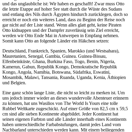
und das unglaubliche ist: Wir haben es geschafft! Zwar muss Otto
die letzte Etappe auf hoher See statt durch die Wüste des Sudans
und entlang des Nils durch Ägypten hindurch zurücklegen, doch so
erreicht er noch ein weiteres Land, dass zu Beginn der Reise noch
gar nicht auf der Liste stand. Wenn alles glatt geht, keine Piraten
Otto kidnappen und der Dampfer zuverlässig sein Ziel erreicht,
werden wir Otto Ende Mai in Antwerpen in Empfang nehmen.
Somit kann Otto an folgende Länder ein Häkchen setzen:
Deutschland, Frankreich, Spanien, Marokko (und Westsahara),
Mauretanien, Senegal, Gambia, Guinea. Guinea-Bissau,
Elfenbeinküste, Ghana, Burkina Faso, Togo, Benin, Nigeria,
Kamerun, Gabun, Republik Kongo, Demokratische Republik
Kongo, Angola, Namibia, Botswana, Südafrika, Eswatini,
Mosambik, Malawi, Tansania, Ruanda, Uganda, Kenia, Äthiopien
und Belgien.
Eine ganz schön lange Liste, die nicht so leicht zu merken ist. Um
uns jedoch immer wieder an dieses wundervolle Abenteuer erinnern
zu können, hat uns Wasilios von The World Is Yours eine tolle
Rubbel Weltkarte zugeschickt. Auf einer Größe von 82,5 cm x 59,5
cm sind alle sieben Kontinente abgebildet. Jeder Kontinent hat
seinen eigenen Farbton und alle Länder innerhalb eines Kontinents
haben unterschiedliche Farbabstufungen, damit jedes Land vom
Nachbarland unterschieden werden kann. Mit einem beiliegenden