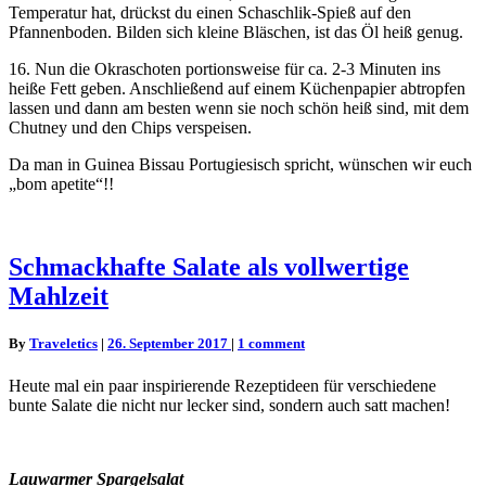
Temperatur hat, drückst du einen Schaschlik-Spieß auf den
Pfannenboden. Bilden sich kleine Bläschen, ist das Öl heiß genug.
16. Nun die Okraschoten portionsweise für ca. 2-3 Minuten ins
heiße Fett geben. Anschließend auf einem Küchenpapier abtropfen
lassen und dann am besten wenn sie noch schön heiß sind, mit dem
Chutney und den Chips verspeisen.
Da man in Guinea Bissau Portugiesisch spricht, wünschen wir euch
„bom apetite“!!
Schmackhafte
Schmackhafte Salate als vollwertige
Salate
Mahlzeit
als
vollwertige
Mahlzeit
Comments
By
Traveletics
|
26. September 2017
|
1 comment
Heute mal ein paar inspirierende Rezeptideen für verschiedene
bunte Salate die nicht nur lecker sind, sondern auch satt machen!
Lauwarmer Spargelsalat