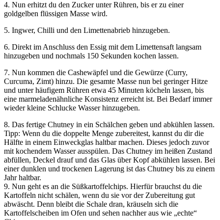
4. Nun erhitzt du den Zucker unter Rühren, bis er zu einer
goldgelben flüssigen Masse wird.
5. Ingwer, Chilli und den Limettenabrieb hinzugeben.
6. Direkt im Anschluss den Essig mit dem Limettensaft langsam
hinzugeben und nochmals 150 Sekunden kochen lassen.
7. Nun kommen die Cashewäpfel und die Gewürze (Curry,
Curcuma, Zimt) hinzu. Die gesamte Masse nun bei geringer Hitze
und unter häufigem Rühren etwa 45 Minuten köcheln lassen, bis
eine marmeladenähnliche Konsistenz erreicht ist. Bei Bedarf immer
wieder kleine Schlucke Wasser hinzugeben.
8. Das fertige Chutney in ein Schälchen geben und abkühlen lassen.
Tipp: Wenn du die doppelte Menge zubereitest, kannst du dir die
Hälfte in einem Einweckglas haltbar machen. Dieses jedoch zuvor
mit kochendem Wasser ausspülen. Das Chutney im heißen Zustand
abfüllen, Deckel drauf und das Glas über Kopf abkühlen lassen. Bei
einer dunklen und trockenen Lagerung ist das Chutney bis zu einem
Jahr haltbar.
9. Nun geht es an die Süßkartoffelchips. Hierfür brauchst du die
Kartoffeln nicht schälen, wenn du sie vor der Zubereitung gut
abwäscht. Denn bleibt die Schale dran, kräuseln sich die
Kartoffelscheiben im Ofen und sehen nachher aus wie „echte“