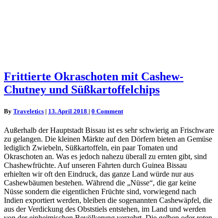
Frittierte
Frittierte Okraschoten mit Cashew-
Okraschoten
Chutney und Süßkartoffelchips
mit
Cashew-
Chutney
Comments
By
Traveletics
|
13. April 2018
|
0 Comment
und
Süßkartoffelchips
Außerhalb der Hauptstadt Bissau ist es sehr schwierig an Frischware
zu gelangen. Die kleinen Märkte auf den Dörfern bieten an Gemüse
lediglich Zwiebeln, Süßkartoffeln, ein paar Tomaten und
Okraschoten an. Was es jedoch nahezu überall zu ernten gibt, sind
Chashewfrüchte. Auf unseren Fahrten durch Guinea Bissau
erhielten wir oft den Eindruck, das ganze Land würde nur aus
Cashewbäumen bestehen. Während die „Nüsse“, die gar keine
Nüsse sondern die eigentlichen Früchte sind, vorwiegend nach
Indien exportiert werden, bleiben die sogenannten Cashewäpfel, die
aus der Verdickung des Obststiels entstehen, im Land und werden
von der einheimischen Bevölkerung verzehrt. Die gelben oder roten