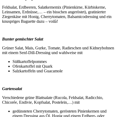
Feldsalat, Erdbeeren, Salatkernemix (Pinienkirne, Kürbiskerne,
Leinsamen, Erdnüsse,… – ein bisschen angeröstet), gratinierter
Ziegenkäse mit Honig, Cherrytomaten, Balsamicodressing und ein
knuspriges Baguette dazu – voilà!
Bunter gemischter Salat
Grüner Salat, Mais, Gurke, Tomate, Radieschen und Kidneybohnen
mit einem Senf-Dill-Dressing und wahlweise mit
Süßkartoffelpommes
Ofenkartoffel mit Quark
Salzkartoffeln und Guacamole
Gartensalat
Verschiedene grüne Blattsalate (Rucola, Feldsalat, Radicchio,
Chicorée, Endivie, Kopfsalat, Postelein,…) mit
gedünsteten Cherrytomaten, gerösteten Pinienkernen und
einem Dressing aus Öl, Honig und einem Erdbeer- oder