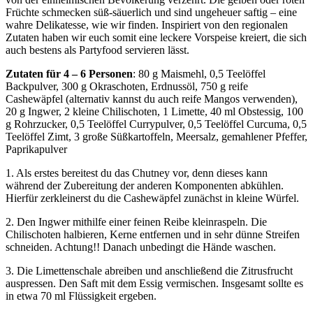
Früchte schmecken süß-säuerlich und sind ungeheuer saftig – eine
wahre Delikatesse, wie wir finden. Inspiriert von den regionalen
Zutaten haben wir euch somit eine leckere Vorspeise kreiert, die sich
auch bestens als Partyfood servieren lässt.
Zutaten für 4 – 6 Personen
: 80 g Maismehl, 0,5 Teelöffel
Backpulver, 300 g Okraschoten, Erdnussöl, 750 g reife
Cashewäpfel (alternativ kannst du auch reife Mangos verwenden),
20 g Ingwer, 2 kleine Chilischoten, 1 Limette, 40 ml Obstessig, 100
g Rohrzucker, 0,5 Teelöffel Currypulver, 0,5 Teelöffel Curcuma, 0,5
Teelöffel Zimt, 3 große Süßkartoffeln, Meersalz, gemahlener Pfeffer,
Paprikapulver
1. Als erstes bereitest du das Chutney vor, denn dieses kann
während der Zubereitung der anderen Komponenten abkühlen.
Hierfür zerkleinerst du die Cashewäpfel zunächst in kleine Würfel.
2. Den Ingwer mithilfe einer feinen Reibe kleinraspeln. Die
Chilischoten halbieren, Kerne entfernen und in sehr dünne Streifen
schneiden. Achtung!! Danach unbedingt die Hände waschen.
3. Die Limettenschale abreiben und anschließend die Zitrusfrucht
auspressen. Den Saft mit dem Essig vermischen. Insgesamt sollte es
in etwa 70 ml Flüssigkeit ergeben.