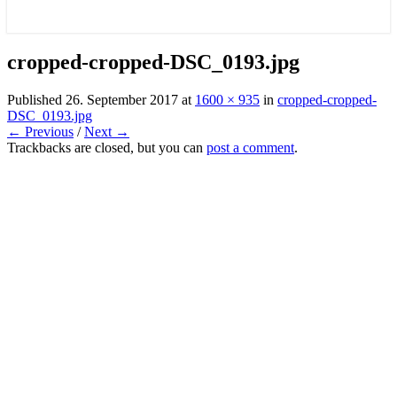
cropped-cropped-DSC_0193.jpg
Published
26. September 2017
at
1600 × 935
in
cropped-cropped-
DSC_0193.jpg
← Previous
/
Next →
Trackbacks are closed, but you can
post a comment
.